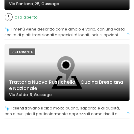
Via Fontana, 25, Gussago
Ora aperto
Il menù viene descritto come ampio e vario, con una vasta
»
scelta di piatti tradizionali e specialità locali, inclusi opzioni
senza glutine.
RISTORANTE
Trattoria Nuovo Rustichello - Cucina Bresciana
e Nazionale
Via Solda, 5, Gussago
I clienti trovano il cibo molto buono, saporito e di qualità,
»
con alcuni piatti particolarmente apprezzati come risotti e
spiedo. Tuttavia, ci sono commenti su alcune variazioni
rispetto alla cucina tradizionale e margini di miglioramento in
cucina.