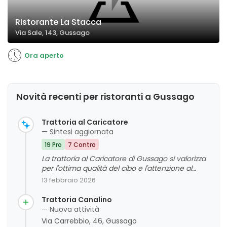
Ristorante La Stacca
Via Sale, 143, Gussago
Ora aperto
Novità recenti per ristoranti a Gussago
Trattoria al Caricatore
— Sintesi aggiornata
19 Pro
7 Contro
La trattoria al Caricatore di Gussago si valorizza
per l'ottima qualità del cibo e l'attenzione al
cliente, con un ambiente accogliente immerso
13 febbraio 2026
nel verde. La clientela apprezza soprattutto la
cortesia del personale, la bontà delle specialità
Trattoria Canalino
bresciane e il rapporto qualità-prezzo. Tuttavia,
— Nuova attività
alcuni commenti evidenziano criticità legate alla
Via Carrebbio, 46, Gussago
consistenza di alcuni piatti e alla varietà del