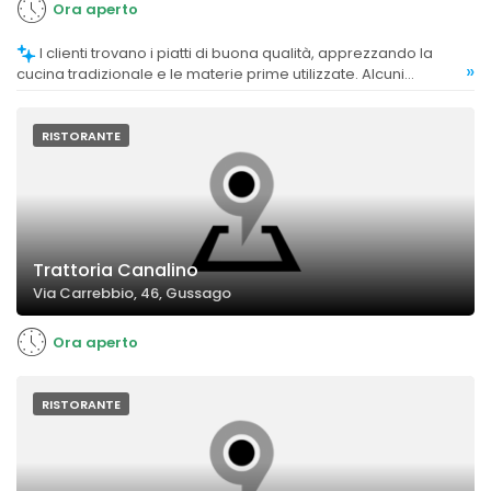
Ora aperto
I clienti trovano i piatti di buona qualità, apprezzando la
»
cucina tradizionale e le materie prime utilizzate. Alcuni
commenti evidenziano la bontà di antipasti, primi e vini,
mentre altri segnalano alcune criticità come porzioni o gusti
meno soddisfacenti.
RISTORANTE
Trattoria Canalino
Via Carrebbio, 46, Gussago
Ora aperto
RISTORANTE