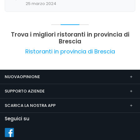
25 marzo 2024
menù, suggerendo margini di miglioramento in
questi aspetti. Nel complesso, l'esperienza
complessiva è molto positiva, con una forte
propensione alla fidelizzazione.
Trova i migliori ristoranti in provincia di
Brescia
Ristoranti in provincia di Brescia
NUOVAOPINIONE
SUPPORTO AZIENDE
SCARICA LA NOSTRA APP
Seguici su