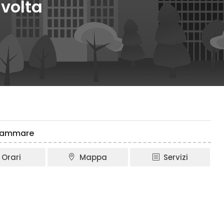
volta
ttammare
Orari
Mappa
Servizi