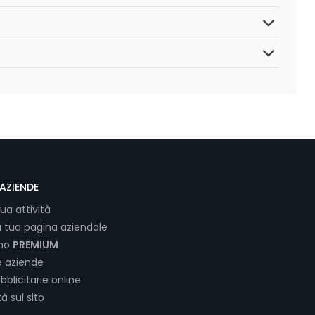
AZIENDE
tua attività
a tua pagina aziendale
ano
PREMIUM
e aziende
bblicitarie online
tà sul sito