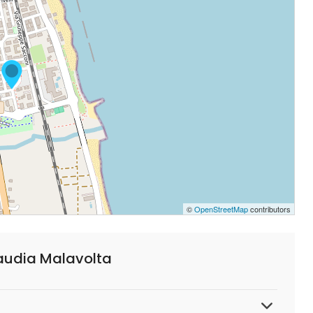
©
OpenStreetMap
contributors
audia Malavolta