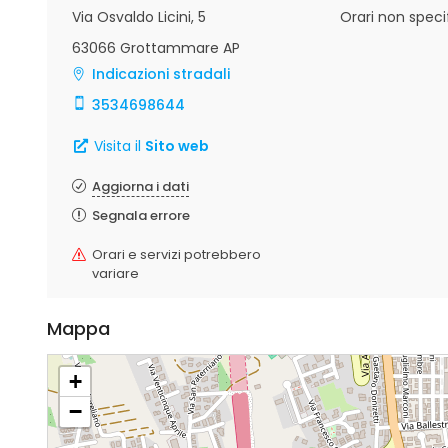
Via Osvaldo Licini, 5
Orari non specif
63066 Grottammare AP
Indicazioni stradali
3534698644
Visita il
Sito web
Aggiorna i dati
Segnala errore
Orari e servizi potrebbero
variare
Mappa
+
−