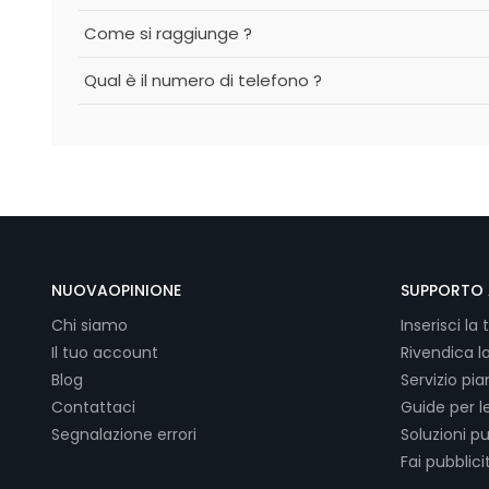
Come si raggiunge ?
Qual è il numero di telefono ?
NUOVAOPINIONE
SUPPORTO 
Chi siamo
Inserisci la 
Il tuo account
Rivendica l
Blog
Servizio pi
Contattaci
Guide per l
Segnalazione errori
Soluzioni pu
Fai pubblici