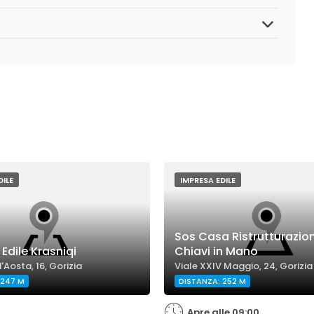
DILE
IMPRESA EDILE
Sos Casa Ristrutturazioni
Edile Krasniqi
Chiavi in Mano
'Aosta, 16, Gorizia
Viale XXIV Maggio, 24, Gorizia
 247 M
DISTANZA: 252 M
Apre alle 09:00