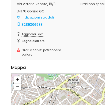
Via Vittorio Veneto, 18/3
Orari non specif
34170 Gorizia GO
Indicazioni stradali
3289306983
Aggiorna i dati
Segnala errore
Orari e servizi potrebbero
variare
Mappa
+
−