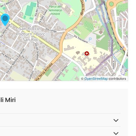
©
OpenStreetMap
contributors
i Miri