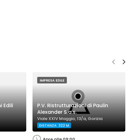
IMPRESA EDILE
 Edili
P.V. Ristrutturazioni di Paulin
Alexander S.a.s.
I
Viale XXIV Maggio, 13/a, Gorizia
V
DISTANZA: 322 M
Apre alle 09:00