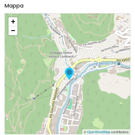
Mappa
+
−
©
OpenStreetMap
contributors