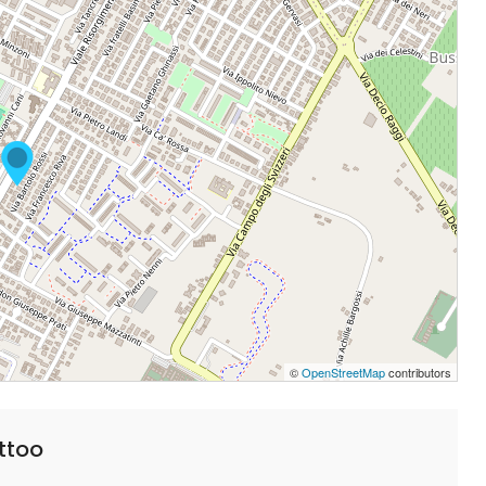
©
OpenStreetMap
contributors
ttoo