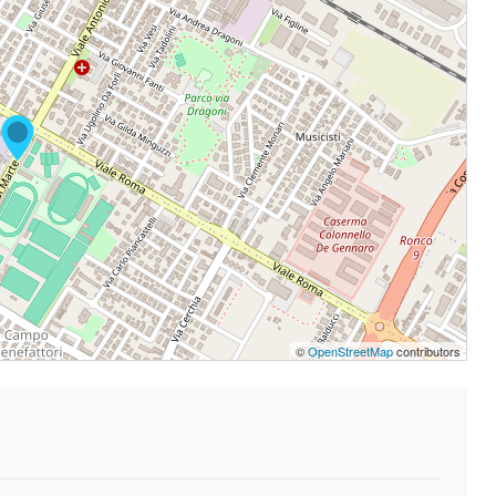
©
OpenStreetMap
contributors