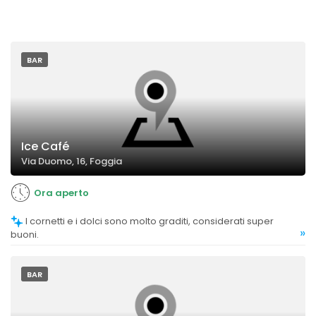
BAR
Ice Café
Via Duomo, 16, Foggia
Ora aperto
I cornetti e i dolci sono molto graditi, considerati super
»
buoni.
BAR