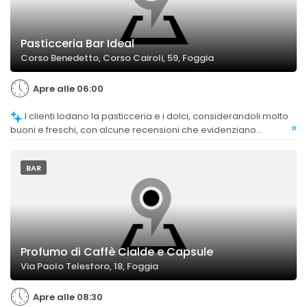
Pasticceria Bar Ideal
Corso Benedetto, Corso Cairoli, 59, Foggia
Apre alle 06:00
I clienti lodano la pasticceria e i dolci, considerandoli molto
»
buoni e freschi, con alcune recensioni che evidenziano
l'eccellenza delle torte e dei prodotti di pasticceria.
BAR
Profumo di Caffè Cialde e Capsule
Via Paolo Telesforo, 18, Foggia
Apre alle 08:30