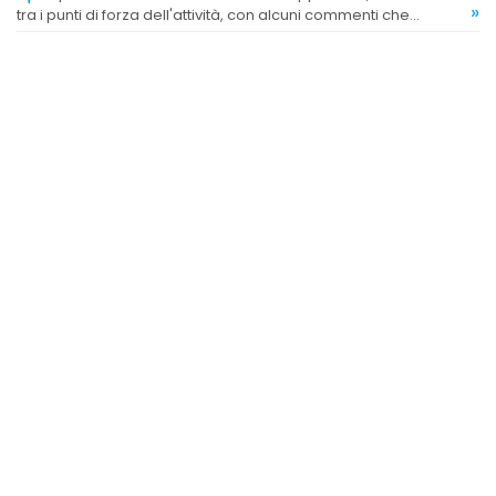
»
tra i punti di forza dell'attività, con alcuni commenti che
sottolineano la bontà dei cornetti e dei biscotti.