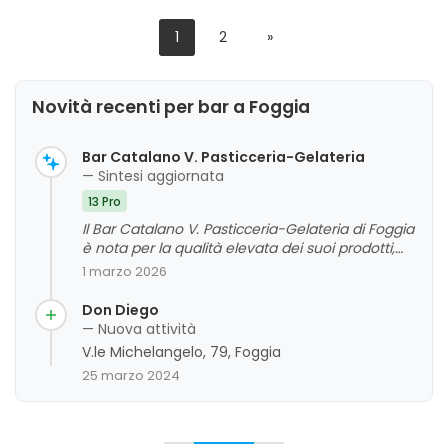
1
2
»
Novità recenti per bar a Foggia
Bar Catalano V. Pasticceria-Gelateria
— Sintesi aggiornata
13 Pro
Il Bar Catalano V. Pasticceria-Gelateria di Foggia
è nota per la qualità elevata dei suoi prodotti,
tra cui cornetti, pasticcini e torte, e per
1 marzo 2026
l'ambiente familiare e accogliente. I clienti
apprezzano la cortesia e professionalità del
Don Diego
personale, i prezzi competitivi e la vasta scelta di
— Nuova attività
dolci freschi e gustosi. La reputazione storica e
V.le Michelangelo, 79, Foggia
la costante qualità rendono questa attività un
25 marzo 2024
punto di riferimento in città, anche grazie alla
competenza del pasticcere e alla cura nei
dettagli. Non emergono criticità significative, e
l'esercizio è molto apprezzato per la sua