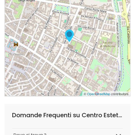
©
OpenStreetMap
contributors
Domande Frequenti su Centro Estetico Nirvana
Dove si trova ?