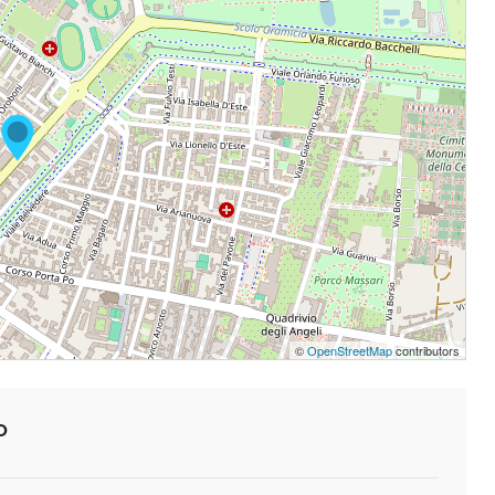
©
OpenStreetMap
contributors
o