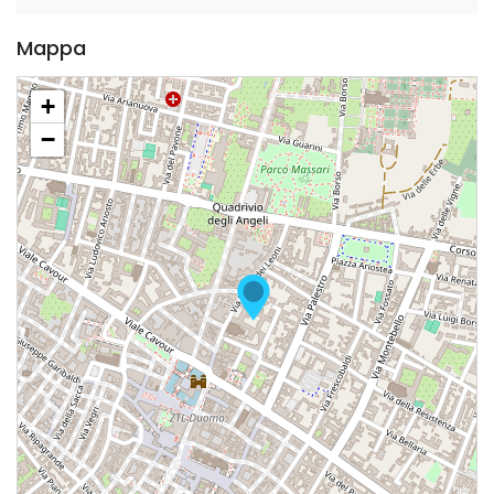
Mappa
+
−