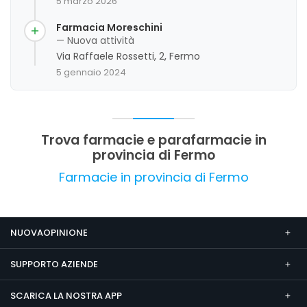
5 marzo 2026
particolare attenzione alla disponibilità e ai
servizi offerti, come il punto vaccinazioni covid.
Farmacia Moreschini
Tuttavia, emergono alcune criticità nella
— Nuova attività
reperibilità telefonica. Nel complesso, la clientela
Via Raffaele Rossetti, 2, Fermo
valuta positivamente l'ambiente e l'assistenza,
5 gennaio 2024
con margini di miglioramento nella
comunicazione telefonica.
Trova farmacie e parafarmacie in
provincia di Fermo
Farmacie in provincia di Fermo
NUOVAOPINIONE
SUPPORTO AZIENDE
SCARICA LA NOSTRA APP