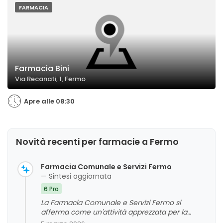
FARMACIA
Farmacia Bini
Via Recanati, 1, Fermo
Apre alle 08:30
Novità recenti per farmacie a Fermo
Farmacia Comunale e Servizi Fermo
— Sintesi aggiornata
6 Pro
La Farmacia Comunale e Servizi Fermo si
afferma come un'attività apprezzata per la
cortesia e la professionalità del personale, con