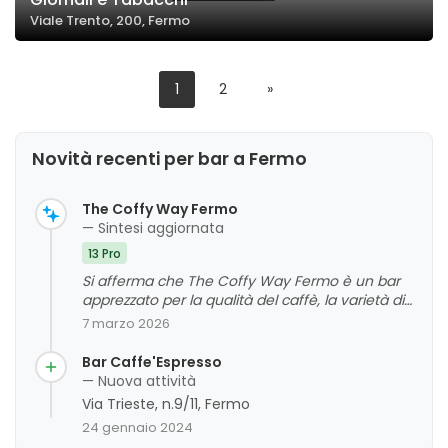
Viale Trento, 200, Fermo
1
2
»
Novità recenti per bar a Fermo
The Coffy Way Fermo
— Sintesi aggiornata
13 Pro
Si afferma che The Coffy Way Fermo è un bar
apprezzato per la qualità del caffè, la varietà di
prodotti e la cortesia del personale. L'ambiente
7 marzo 2026
risulta confortevole e ben curato, con clienti
soddisfatti anche per le capsule compatibili e le
Bar Caffe'Espresso
opzioni di colazione. Non emergono criticità
— Nuova attività
significative, e l'attività gode di una buona
Via Trieste, n.9/11, Fermo
reputazione complessiva.
24 gennaio 2024