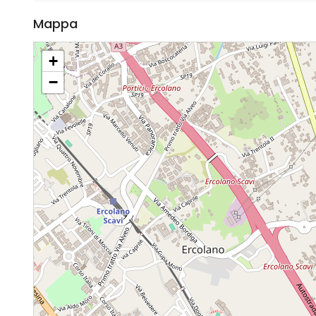
Mappa
+
−