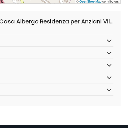
©
OpenStreetMap
contributors
Domande Frequenti su Villa Garofalo Casa Albergo Residenza per Anziani Villa Garofalo S.r.l.