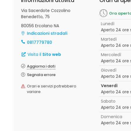
Informazioni attività
Orari di ape
Via Sacerdote Cozzolino
Ora apert
Benedetto, 75
Lunedì
80056 Ercolano NA
Aperto 24 ore 
Indicazioni stradali
Martedì
0817779780
Aperto 24 ore 
Visita il
Sito web
Mercoledì
Aperto 24 ore 
Aggiorna i dati
Giovedì
Segnala errore
Aperto 24 ore 
Venerdì
Orari e servizi potrebbero
variare
Aperto 24 ore 
Sabato
Aperto 24 ore 
Domenica
Aperto 24 ore 