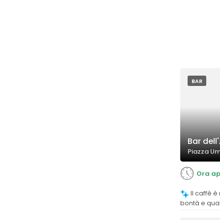
BAR
Bar dell
Piazza Umb
Ora ap
Il caffè è molto apprezzato per la sua
bontà e qual
forti del loca