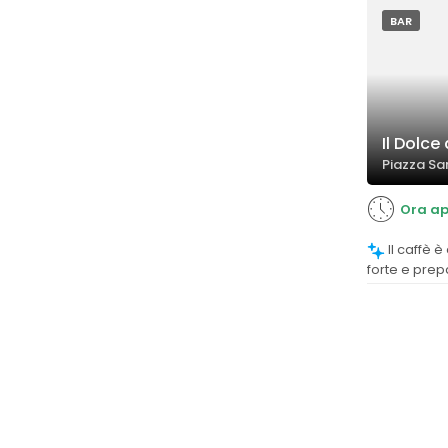
BAR
Il Dolce 
Piazza San
Ora ap
Il caffè è descritto come eccellente,
forte e prep
apprezzato d