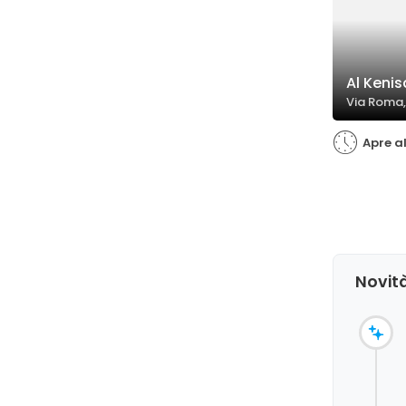
Al Kenis
Via Roma,
Apre al
Novità