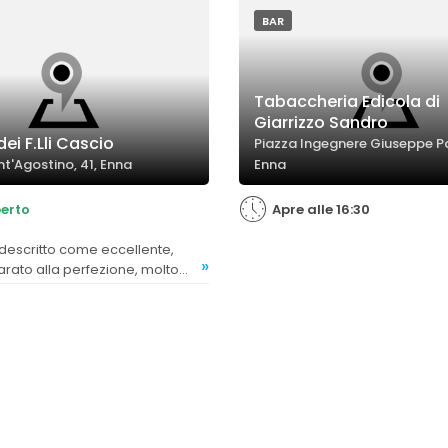
BAR
Tabaccheria Edicola di
Giarrizzo Sandro
dei F.Lli Cascio
Piazza Ingegnere Giuseppe Pan
t'Agostino, 41, Enna
Enna
erto
Apre alle 16:30
»
arato alla perfezione, molto
ai clienti.