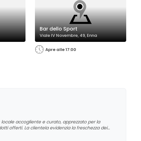
Bar dello Sport
Viale IV Novembre, 49, Enna
Apre alle 17:00
 locale accogliente e curato, apprezzato per la
tti offerti. La clientela evidenzia la freschezza dei
lo staff con molti commenti positivi riguardo
 anche se alcuni clienti hanno notato un leggero