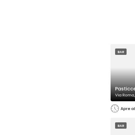
BAR
Pasticc
Via Roma,
Apre al
BAR