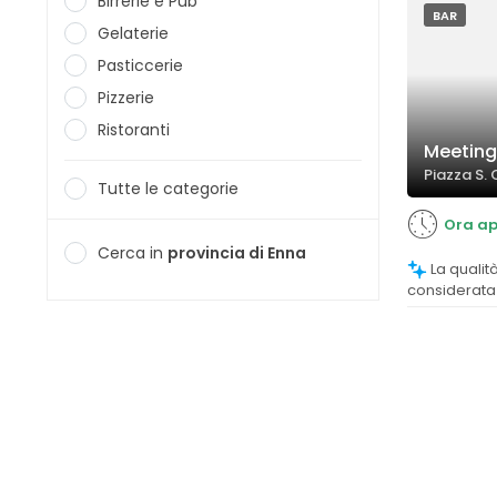
Birrerie e Pub
BAR
Gelaterie
Pasticcerie
Pizzerie
Ristoranti
Meeting
Piazza S. 
Tutte le categorie
Ora ap
Cerca in
provincia di Enna
La qualità del caffè è molto apprezzata,
considerata