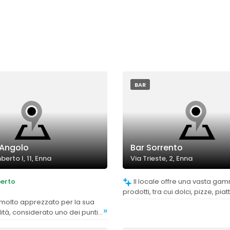
BAR
'Angolo
Bar Sorrento
erto I, 11, Enna
Via Trieste, 2, Enna
erto
Il locale offre una vasta gamma di
prodotti, tra cui dolci, pizze, piatti
aperitivi, soddisfacendo divers
»
preferenze.
ità, considerato uno dei punti
le.