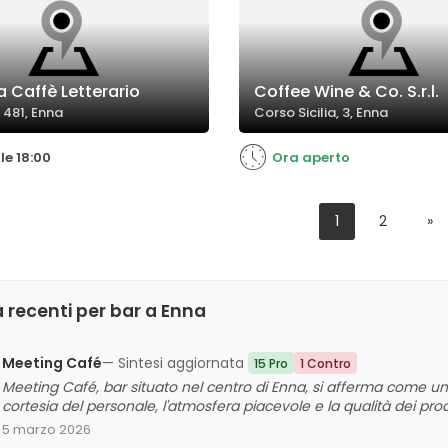
a Caffè Letterario
Coffee Wine & Co. S.r.l.
 481, Enna
Corso Sicilia, 3, Enna
le 18:00
Ora aperto
1
2
»
 recenti per bar a Enna
Meeting Café
— Sintesi aggiornata
15 Pro
1 Contro
Meeting Café, bar situato nel centro di Enna, si afferma come un
cortesia del personale, l'atmosfera piacevole e la qualità dei prodo
dolci, la bontà dei caffè e delle brioche, oltre alla gentilezza del
5 marzo 2026
l'accoglienza e l'ambiente. Non emergono criticità significative,