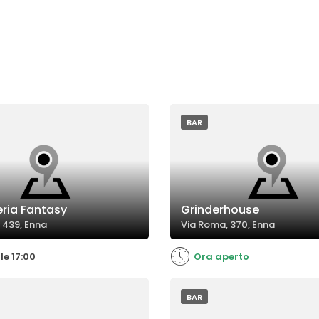
BAR
eria Fantasy
Grinderhouse
 439, Enna
Via Roma, 370, Enna
le 17:00
Ora aperto
BAR