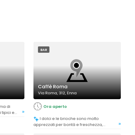
BAR
Caffè Roma
Via Roma, 312, Enna
Ora aperto
»
 tipici e
e
I dolci e le brioche sono molto
»
apprezzati per bontà e freschezza,
considerati tra i migliori della zona.