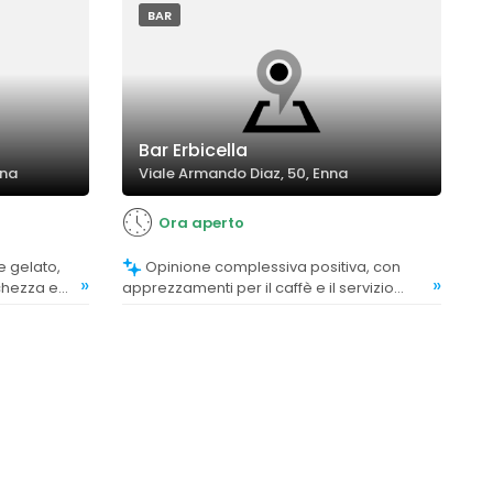
BAR
Bar Erbicella
nna
Viale Armando Diaz, 50, Enna
Ora aperto
Opinione complessiva positiva, con
»
»
chezza e
apprezzamenti per il caffè e il servizio
li
correlato.
.