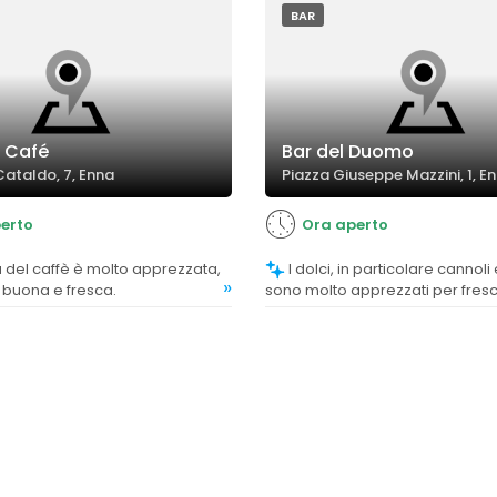
BAR
 Café
Bar del Duomo
Cataldo, 7, Enna
Piazza Giuseppe Mazzini, 1, E
erto
Ora aperto
I dolci, in particolare cannoli e gelato,
»
 buona e fresca.
sono molto apprezzati per fres
bontà, con alcuni commenti che 
considerano tra i migliori in zona