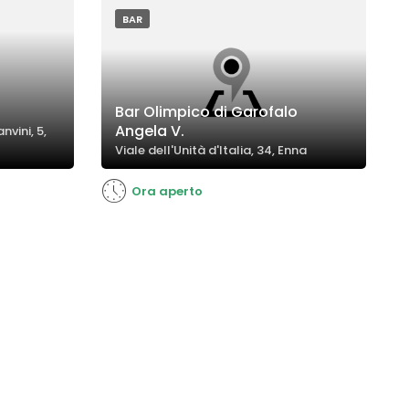
BAR
Bar Olimpico di Garofalo
Angela V.
vini, 5,
Viale dell'Unità d'Italia, 34, Enna
Ora aperto