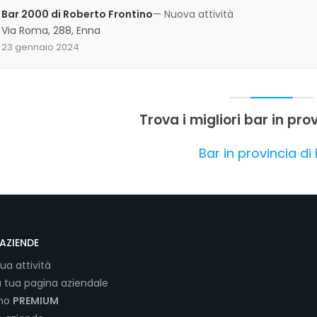
aumento dei prezzi per il servizio al tavolo.
Bar 2000 di Roberto Frontino
— Nuova attività
Via Roma, 288, Enna
23 gennaio 2024
Trova i migliori bar in pro
Bar in provincia di
AZIENDE
tua attività
a tua pagina aziendale
ano
PREMIUM