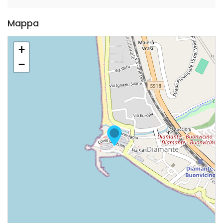
Mappa
+
−