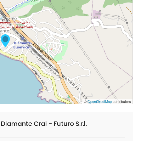
©
OpenStreetMap
contributors
amante Crai - Futuro S.r.l.