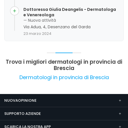
disponibile, apprezzato per la sua preparazione
e capacità di comunicare chiaramente. La
Dottoressa Giulia Deangelis - Dermatologa
clientela riconosce nel suo operato un alto
e Venereologa
livello di professionalità e attenzione al paziente,
— Nuova attività
evidenziando anche la sua capacità di diagnosi
Via Adua, 4, Desenzano del Garda
accurata. Non emergono criticità significative, e
23 marzo 2024
l'opinione complessiva è molto positiva.
Trova i migliori dermatologi in provincia di
Brescia
Dermatologi in provincia di Brescia
NUOVAOPINIONE
SUPPORTO AZIENDE
SCARICA LA NOSTRA APP