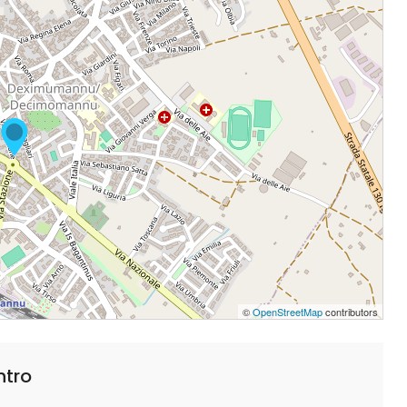
©
OpenStreetMap
contributors
ntro