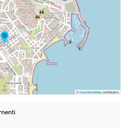
©
OpenStreetMap
contributors
amenti