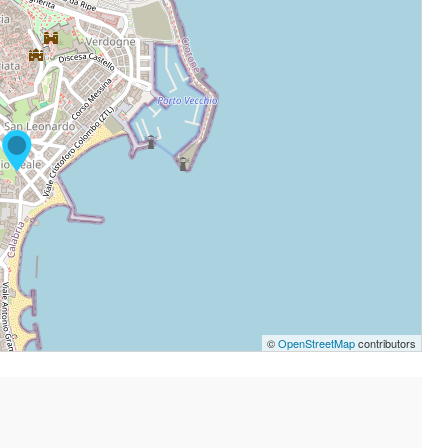
©
OpenStreetMap
contributors