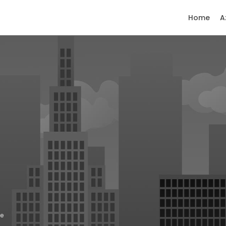
Home
A
le