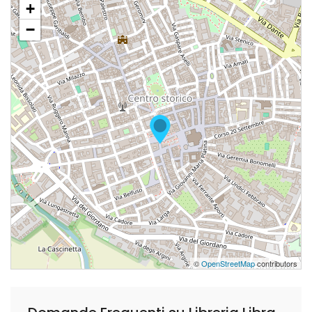
+
−
©
OpenStreetMap
contributors