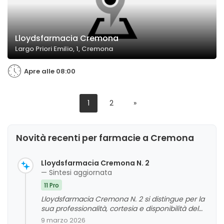
Lloydsfarmacia Cremona
Largo Priori Emilio, 1, Cremona
Apre alle 08:00
1
2
»
Novità recenti per farmacie a Cremona
Lloydsfarmacia Cremona N. 2
— Sintesi aggiornata
11 Pro
Lloydsfarmacia Cremona N. 2 si distingue per la
sua professionalità, cortesia e disponibilità del
personale, ricevendo apprezzamenti sia per la
9 marzo 2026