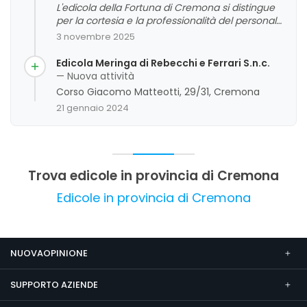
L'edicola della Fortuna di Cremona si distingue
per la cortesia e la professionalità del personale,
che viene generalmente valutata
3 novembre 2025
positivamente dai clienti. La varietà di
pubblicazioni e la disponibilità di servizi sono
Edicola Meringa di Rebecchi e Ferrari S.n.c.
apprezzate, contribuendo a un'esperienza
— Nuova attività
complessivamente positiva. Tuttavia, alcuni
Corso Giacomo Matteotti, 29/31, Cremona
commenti evidenziano aspetti legati alla fortuna
21 gennaio 2024
nei giochi, che non sono direttamente correlati
ai servizi offerti dall'edicola. Nel complesso,
l'attività gode di una buona reputazione per la
qualità del servizio e la vasta offerta di prodotti.
Trova edicole in provincia di Cremona
Edicole in provincia di Cremona
NUOVAOPINIONE
SUPPORTO AZIENDE