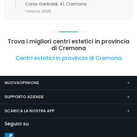
contribuiscono a un giudizio complessivo molto
Corso Garibaldi, 41, Cremona
positivo. Non emergono criticità significative
1 marzo 2025
nelle recensioni analizzate.
Trova i migliori centri estetici in provincia
di Cremona
Centri estetici in provincia di Cremona
NUOVAOPINIONE
SUPPORTO AZIENDE
SCARICA LA NOSTRA APP
Seguici su