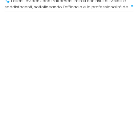
I clienti evidenziano trattamenti mirati con risultati visibili e
»
soddisfacenti, sottolineando l'efficacia e la professionalità del
centro.