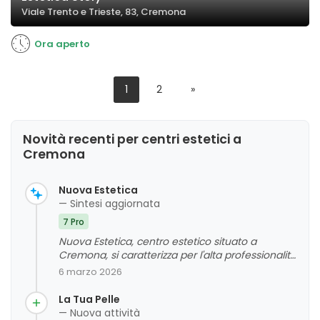
Viale Trento e Trieste, 83, Cremona
Ora aperto
1
2
»
Novità recenti per centri estetici a
Cremona
Nuova Estetica
— Sintesi aggiornata
7 Pro
Nuova Estetica, centro estetico situato a
Cremona, si caratterizza per l'alta professionalità
e cortesia del suo staff, che viene
6 marzo 2026
frequentemente apprezzato per la competenza
e l'attenzione alle esigenze dei clienti. La qualità
La Tua Pelle
dei trattamenti e l'ambiente pulito e accogliente
— Nuova attività