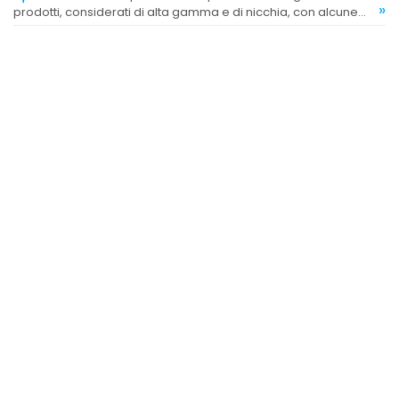
»
prodotti, considerati di alta gamma e di nicchia, con alcune
recensioni che evidenziano esclusività e cura nella selezione.