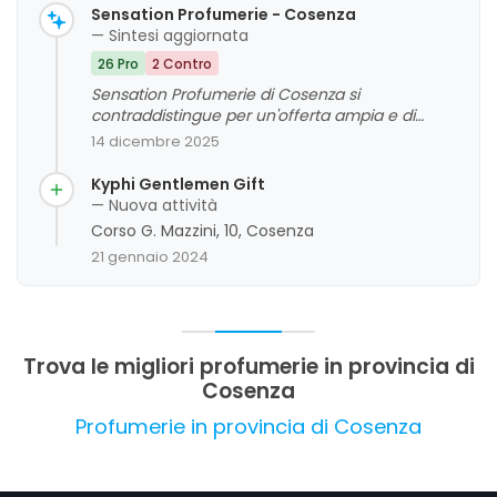
Sensation Profumerie - Cosenza
— Sintesi aggiornata
26 Pro
2 Contro
Sensation Profumerie di Cosenza si
contraddistingue per un'offerta ampia e di
qualità, accompagnata da un personale
14 dicembre 2025
altamente professionale, cortese e disponibile. I
clienti apprezzano particolarmente la
Kyphi Gentlemen Gift
competenza delle commesse, la varietà di
— Nuova attività
prodotti e le promozioni frequenti, che rendono
Corso G. Mazzini, 10, Cosenza
l'esperienza di acquisto positiva e soddisfacente.
21 gennaio 2024
Tra gli aspetti da migliorare si evidenziano
alcune criticità legate alla gestione del
personale in determinate occasioni, che
potrebbero influire sull'esperienza complessiva.
In generale, la profumeria gode di un'ottima
Trova le migliori profumerie in provincia di
reputazione per la qualità dei prodotti e il
Cosenza
servizio clienti, consolidando la sua posizione
come punto di riferimento nel centro di
Profumerie in provincia di Cosenza
Cosenza.