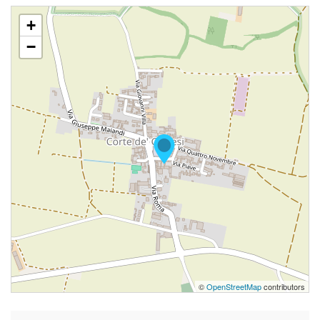
+
−
©
OpenStreetMap
contributors