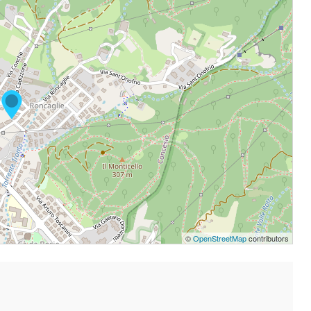
©
OpenStreetMap
contributors