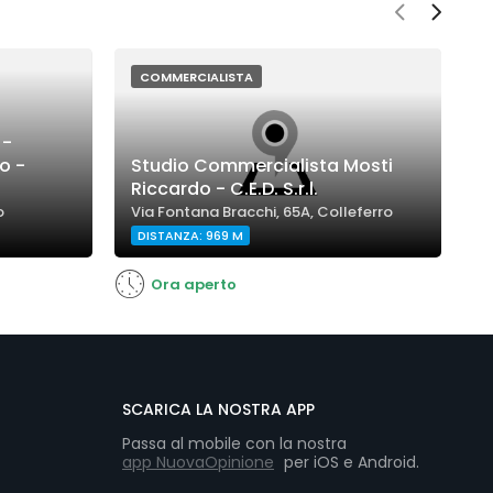
COMMERCIALISTA
 -
S
o -
Studio Commercialista Mosti
C
Riccardo - C.E.D. S.r.l.
P
o
Via Fontana Bracchi, 65A, Colleferro
V
DISTANZA: 969 M
D
Ora aperto
SCARICA LA NOSTRA APP
Passa al mobile con la nostra
app NuovaOpinione
per iOS e Android.