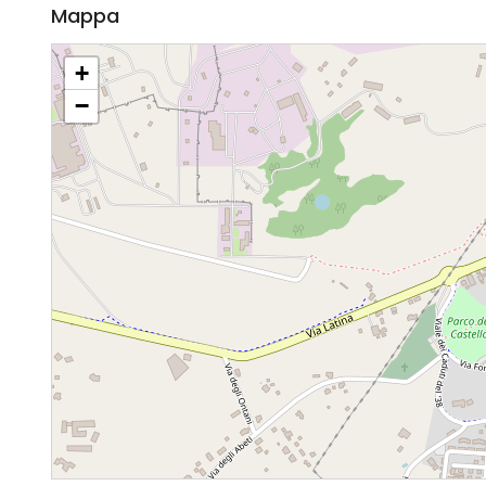
Mappa
+
−