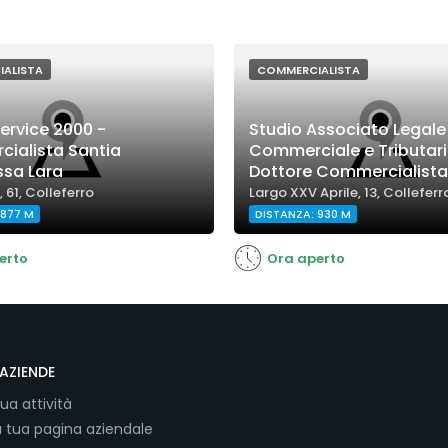
ALISTA
COMMERCIALISTA
ervice 2000 -
Studio Associato Legale
ialista Santia
Commerciale e Tributari
ssa Lara
Dottore Commercialista
, 61, Colleferro
Largo XXV Aprile, 13, Colleferr
 877 M
DISTANZA: 930 M
erto
Ora aperto
AZIENDE
tua attività
a tua pagina aziendale