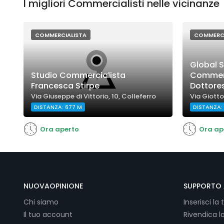
I migliori Commercialisti nelle vicinanze
COMMERCIALISTA
COMMERCI
Global S
Studio Commercialista
Commerc
Francesca Stirpe
Dottore
Via Giuseppe di Vittorio, 10, Colleferro
Via Giotto
DISTANZA: 677 M
DISTANZA:
Ora aperto
Ora ap
NUOVAOPINIONE
SUPPORTO 
Chi siamo
Inserisci la 
Il tuo account
Rivendica l