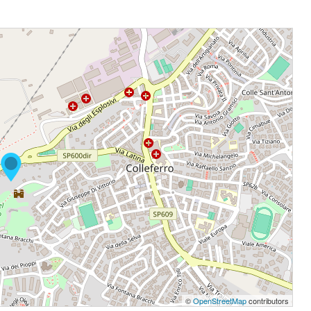
©
OpenStreetMap
contributors