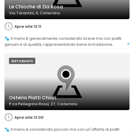
Le Chicche di Zia Rosa
Via Tarantini, 6, Cisternino
Apre alle 12:11
Il menù è generalmente considerato breve ma con piatti
»
genuini e di qualità, rappresentando bene la tradizione
pugliese. La scelta è limitata ma soddisfacente per chi cerca
specialità locali.
RISTORANTE
Osteria Piatti Chiari
P.za Pellegrino Rossi, 27, Cisternino
Apre alle 12:00
Il menù è considerato piccolo ma con un'offerta di piatti