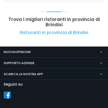
offre un'esperienza culinaria autentica e
piacevole, con margini di miglioramento nella
gestione di alcune situazioni di servizio.
Trova i migliori ristoranti in provincia di
Brindisi
Ristoranti in provincia di Brindisi
NUOVAOPINIONE
SUPPORTO AZIENDE
SCARICA LA NOSTRA APP
Seguici su