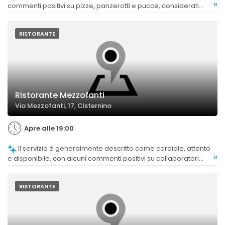
»
commenti positivi su pizze, panzerotti e pucce, considerati
gustosi e ben preparati.
RISTORANTE
Ristorante Mezzofanti
Via Mezzofanti, 17, Cisternino
Apre alle 19:00
Il servizio è generalmente descritto come cordiale, attento
»
e disponibile, con alcuni commenti positivi su collaboratori
come Francesco e la signora Annamaria. Tuttavia, ci sono
segnalazioni di comportamenti poco professionali e di attese
eccessive che influenzano negativamente l’esperienza
RISTORANTE
complessiva.