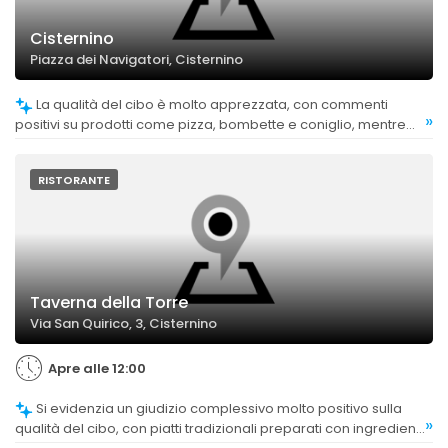
Cisternino
Piazza dei Navigatori, Cisternino
La qualità del cibo è molto apprezzata, con commenti
»
positivi su prodotti come pizza, bombette e coniglio, mentre
alcune critiche riguardano variazioni nelle preparazioni come i
panzerotti.
RISTORANTE
Taverna della Torre
Via San Quirico, 3, Cisternino
Apre alle 12:00
Si evidenzia un giudizio complessivo molto positivo sulla
»
qualità del cibo, con piatti tradizionali preparati con ingredienti
freschi e di qualità, apprezzati anche per la cura nella