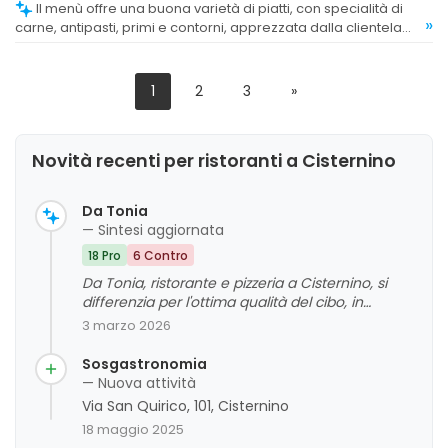
Il menù offre una buona varietà di piatti, con specialità di
»
carne, antipasti, primi e contorni, apprezzata dalla clientela
per la diversità e la qualità.
1
2
3
»
Novità recenti per ristoranti a Cisternino
Da Tonia
— Sintesi aggiornata
18 Pro
6 Contro
Da Tonia, ristorante e pizzeria a Cisternino, si
differenzia per l'ottima qualità del cibo, in
particolare le pizze e le specialità della tradizione
3 marzo 2026
pugliese, e per un ambiente accogliente e
caratteristico. La clientela apprezza il rapporto
Sosgastronomia
qualità-prezzo, il servizio cortese e l'atmosfera
— Nuova attività
familiare, anche se alcuni commenti
Via San Quirico, 101, Cisternino
evidenziano tempi di attesa e alcune criticità nel
18 maggio 2025
servizio. Nel complesso, si tratta di un locale che