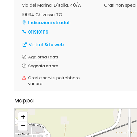
Via dei Marinai D'Italia, 40/A
Orari non specif
10034 Chivasso TO
Indicazioni stradali
0119101116
Visita il
Sito web
Aggiorna i dati
Segnala errore
Orari e servizi potrebbero
variare
Mappa
+
−