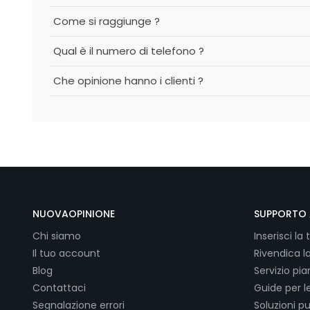
Come si raggiunge ?
Qual è il numero di telefono ?
Che opinione hanno i clienti ?
NUOVAOPINIONE
SUPPORTO 
Chi siamo
Inserisci la 
Il tuo account
Rivendica l
Blog
Servizio pi
Contattaci
Guide per l
Segnalazione errori
Soluzioni pu