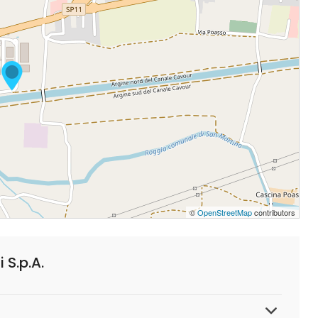
©
OpenStreetMap
contributors
S.p.A.