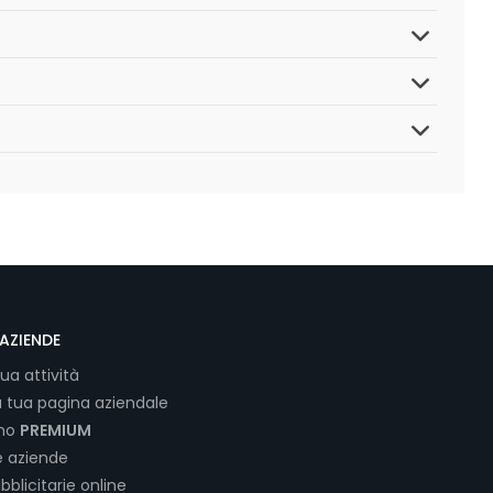
AZIENDE
tua attività
a tua pagina aziendale
ano
PREMIUM
e aziende
bblicitarie online