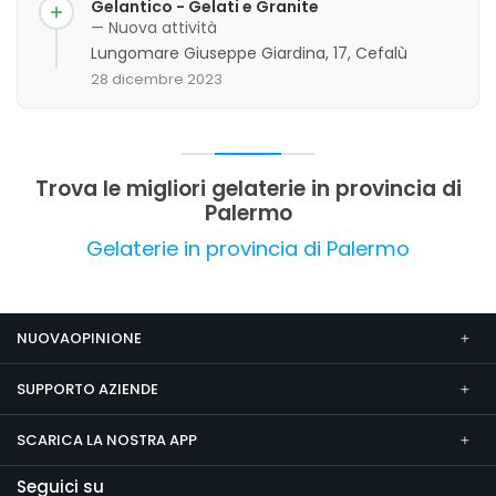
artigianale e delle specialità siciliane, anche se
Gelantico - Gelati e Granite
alcuni riscontrano criticità nel servizio e nella
— Nuova attività
disponibilità del personale. La posizione
Lungomare Giuseppe Giardina, 17, Cefalù
strategica e l'ambiente rilassante contribuiscono
28 dicembre 2023
a un'esperienza complessivamente positiva, con
margini di miglioramento nel servizio clienti e
nella gestione degli spazi esterni.
Trova le migliori gelaterie in provincia di
Palermo
Gelaterie in provincia di Palermo
NUOVAOPINIONE
SUPPORTO AZIENDE
SCARICA LA NOSTRA APP
Seguici su