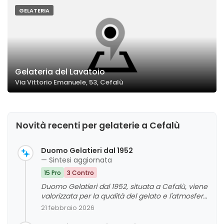
GELATERIA
Gelateria del Lavatoio
Via Vittorio Emanuele, 53, Cefalù
Novità recenti per gelaterie a Cefalù
Duomo Gelatieri dal 1952
— Sintesi aggiornata
15 Pro
3 Contro
Duomo Gelatieri dal 1952, situata a Cefalù, viene
valorizzata per la qualità del gelato e l'atmosfera
accogliente con vista sulla cattedrale. I clienti
21 febbraio 2026
apprezzano in particolare la bontà del gelato