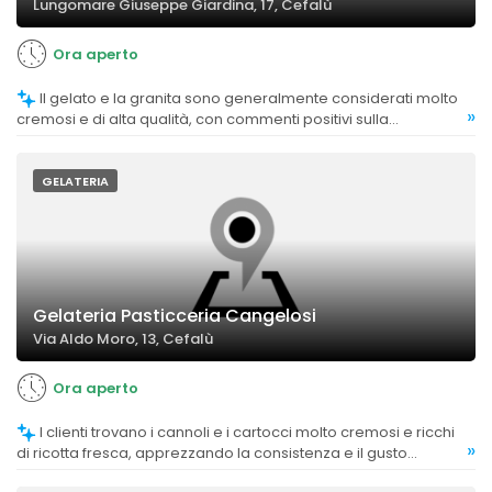
Lungomare Giuseppe Giardina, 17, Cefalù
Ora aperto
Il gelato e la granita sono generalmente considerati molto
»
cremosi e di alta qualità, con commenti positivi sulla
consistenza e il sapore autentico.
GELATERIA
Gelateria Pasticceria Cangelosi
Via Aldo Moro, 13, Cefalù
Ora aperto
I clienti trovano i cannoli e i cartocci molto cremosi e ricchi
»
di ricotta fresca, apprezzando la consistenza e il gusto
autentico.