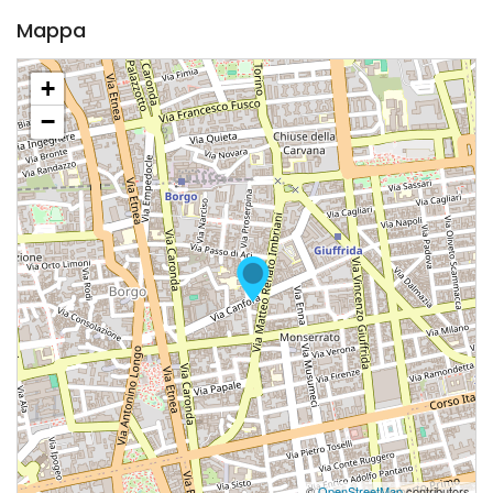
Mappa
+
−
©
OpenStreetMap
contributors