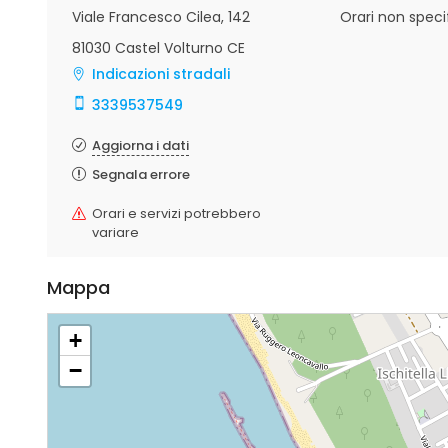
Viale Francesco Cilea, 142
Orari non specif
81030 Castel Volturno CE
Indicazioni stradali
3339537549
Aggiorna i dati
Segnala errore
Orari e servizi potrebbero
variare
Mappa
+
−