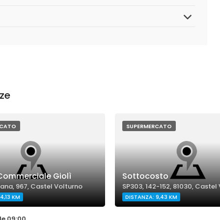
nze
RCATO
SUPERMERCATO
Commerciale Giolì
Sottocosto
ana, 967, Castel Volturno
SP303, 142-152, 81030, Castel
4,13 KM
DISTANZA: 9,43 KM
le 09:00