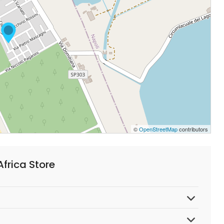
©
OpenStreetMap
contributors
frica Store