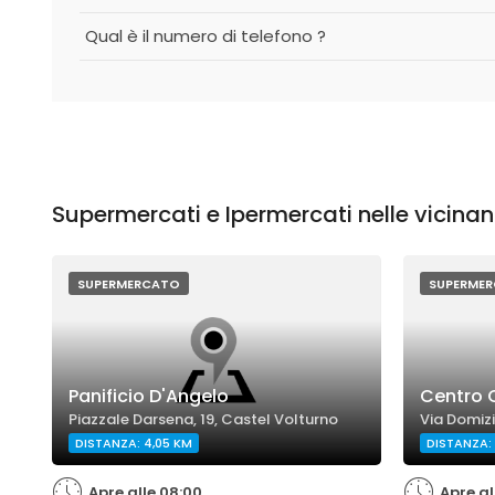
Qual è il numero di telefono ?
Supermercati e Ipermercati nelle vicina
SUPERMERCATO
SUPERME
Panificio D'Angelo
Centro 
Piazzale Darsena, 19, Castel Volturno
Via Domizi
DISTANZA: 4,05 KM
DISTANZA: 
Apre alle 08:00
Apre al