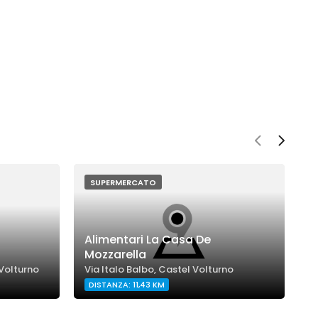
SUPERMERCATO
Alimentari La Casa De
M
Mozzarella
V
 Volturno
Via Italo Balbo, Castel Volturno
V
DISTANZA: 11,43 KM