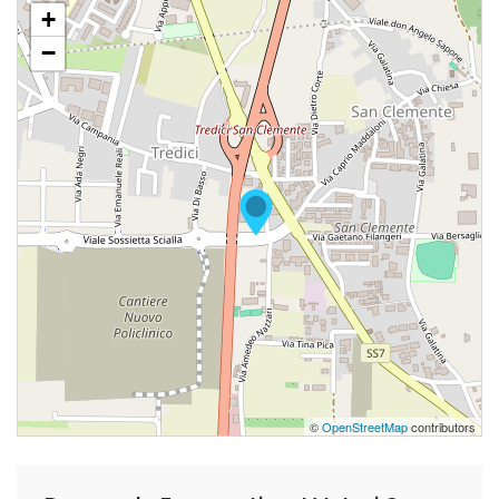
+
−
©
OpenStreetMap
contributors