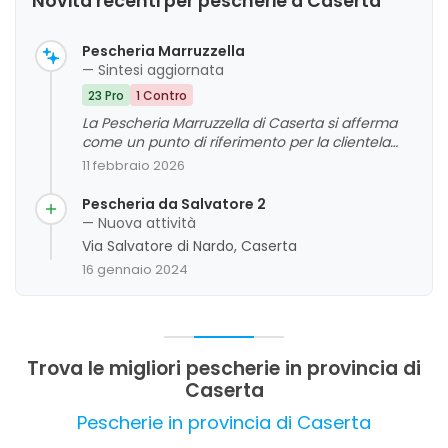
Novità recenti per pescherie a Caserta
Pescheria Marruzzella
— Sintesi aggiornata
23 Pro
1 Contro
La Pescheria Marruzzella di Caserta si afferma
come un punto di riferimento per la clientela
grazie alla qualità elevata del pesce, alla
11 febbraio 2026
freschezza e alla vasta scelta di prodotti. Si
evidenzia inoltre un servizio cortese, disponibile
Pescheria da Salvatore 2
e professionale, con particolare attenzione alla
— Nuova attività
pulizia e all'igiene del locale. I clienti apprezzano
Via Salvatore di Nardo, Caserta
anche la possibilità di acquistare pesce già
16 gennaio 2024
pronto e prodotti confezionati, sottolineando un
rapporto qualità-prezzo positivo. Come punto di
miglioramento, si può considerare l'affollamento
del locale, che rende consigliabile prenotare in
anticipo.
Trova le migliori pescherie in provincia di
Caserta
Pescherie in provincia di Caserta