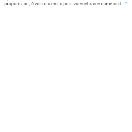
»
preparazioni, è valutata molto positivamente, con commenti
entusiasti sulla bontà e l'eccellenza.