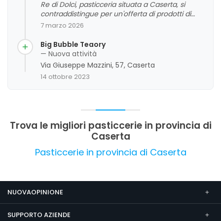
Re di Dolci, pasticceria situata a Caserta, si
contraddistingue per un'offerta di prodotti di
alta qualità, con un'ampia varietà tra classici e
7 marzo 2026
proposte innovative, e per un personale cortese
e professionale. La clientela apprezza
Big Bubble Teaory
particolarmente la freschezza dei dolci, la cura
— Nuova attività
nei dettagli e l'ambiente accogliente, che
Via Giuseppe Mazzini, 57, Caserta
favoriscono un'esperienza piacevole sia per la
14 ottobre 2023
colazione che per l'aperitivo. Non mancano
alcune criticità legate a sporco in alcune aree e
tempi di servizio, ma nel complesso emerge una
valutazione complessiva molto positiva.
Trova le migliori pasticcerie in provincia di
Caserta
Pasticcerie in provincia di Caserta
NUOVAOPINIONE
SUPPORTO AZIENDE