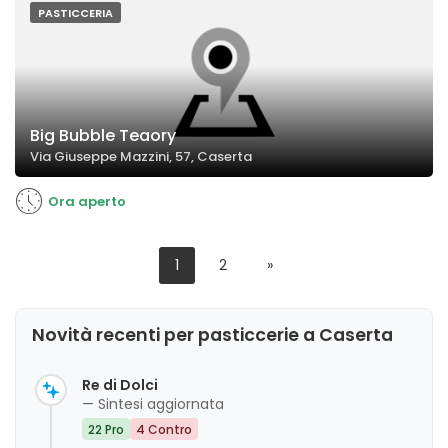
PASTICCERIA
Big Bubble Teaory
Via Giuseppe Mazzini, 57, Caserta
Ora aperto
1
2
»
Novità recenti per pasticcerie a Caserta
Re di Dolci
— Sintesi aggiornata
22 Pro
4 Contro