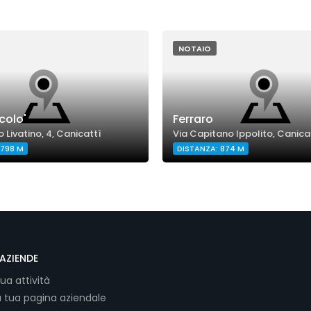
NOTAIO
colo'
Ferraro
o Livatino, 4, Canicattì
Via Capitano Ippolito, Canica
 798 M
DISTANZA: 874 M
AZIENDE
tua attività
a tua pagina aziendale