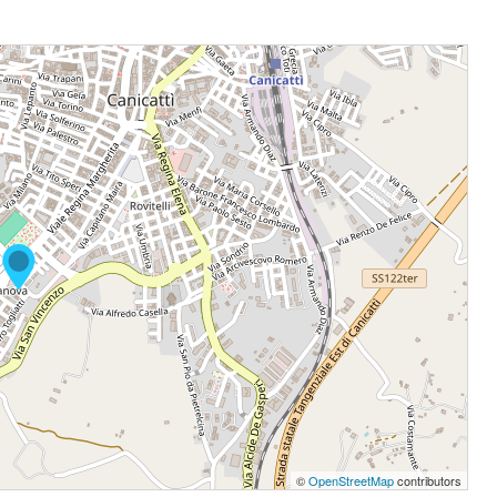
©
OpenStreetMap
contributors