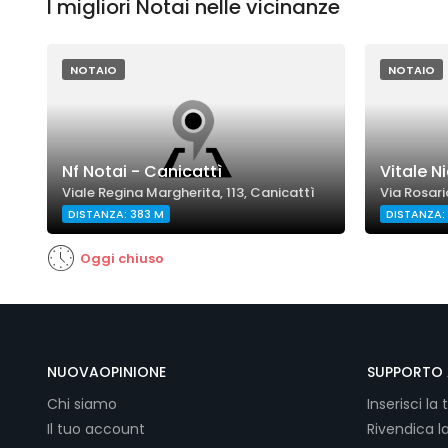
I migliori Notai nelle vicinanze
NOTAIO
NOTAIO
Nf Notai - Canicattì
Vitale Ni
Viale Regina Margherita, 113, Canicattì
Via Rosari
DISTANZA: 383 M
DISTANZA:
Oggi chiuso
NUOVAOPINIONE
SUPPORTO 
Chi siamo
Inserisci la 
Il tuo account
Rivendica l