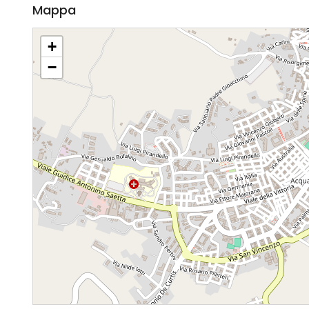
Mappa
+
−