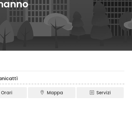
imanno
nicattì
Orari
Mappa
Servizi