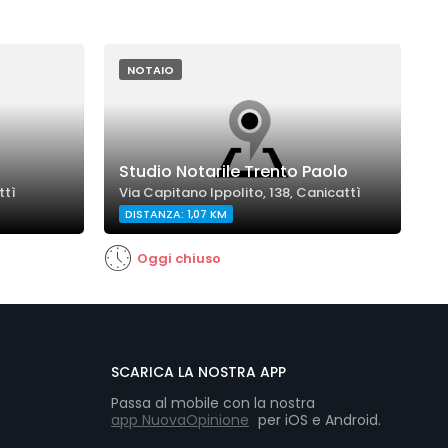
NOTAIO
Studio Notarile Trento Paolo
ttì
Via Capitano Ippolito, 138, Canicattì
DISTANZA: 1,07 KM
Oggi chiuso
SCARICA LA NOSTRA APP
Passa al mobile con la nostra
app NuovaOpinione
per iOS e Android.