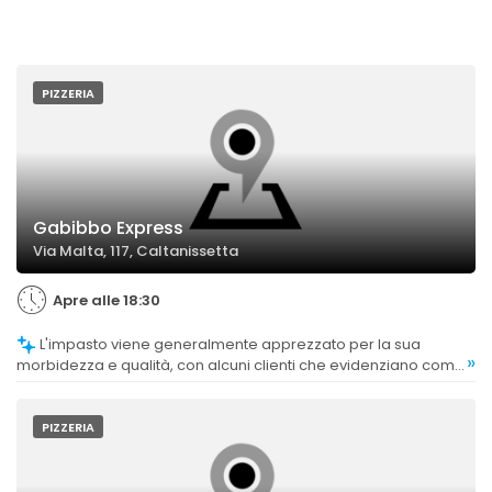
PIZZERIA
Gabibbo Express
Via Malta, 117, Caltanissetta
Apre alle 18:30
L'impasto viene generalmente apprezzato per la sua
»
morbidezza e qualità, con alcuni clienti che evidenziano come
la pizza sia ben lievitata e leggera, anche se alcuni trovano il
bordo troppo cotto o meno dorato.
PIZZERIA