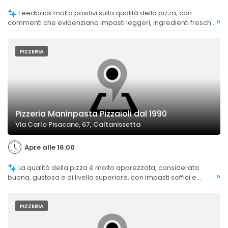
Feedback molto positivi sulla qualità della pizza, con
»
commenti che evidenziano impasti leggeri, ingredienti freschi
e abbinamenti curati. La pizza viene considerata eccellente e
tra le migliori della zona.
PIZZERIA
Pizzeria Maninpasta Pizzaioli dal 1990
Via Carlo Pisacane, 67, Caltanissetta
Apre alle 16:00
La qualità della pizza è molto apprezzata, considerata
»
buona, gustosa e di livello superiore, con impasti soffici e
ingredienti freschi.
PIZZERIA