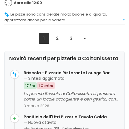
Apre alle 12:00
Le pizze sono considerate molto buone e di qualità,
»
apprezzate anche per la varietà.
1
2
3
»
Novità recenti per pizzerie a Caltanissetta
Briscola - Pizzeria Ristorante Lounge Bar
— Sintesi aggiornata
17 Pro
1 Contro
La pizzeria Briscola di Caltanissetta si presenta
come un locale accogliente e ben gestito, con
un'ampia soddisfazione da parte della clientela
3 marzo 2026
riguardo alla qualità delle pizze e al servizio
offerto. Si evidenziano inoltre un'atmosfera
Panificio dell'Utri Pizzeria Tavola Calda
piacevole e iniziative come il karaoke che
— Nuova attività
contribuiscono a creare un ambiente vivace e
Via Redentore, 315, Caltanissetta