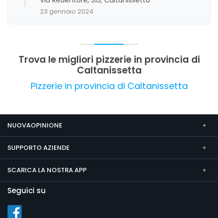
conviviale. I clienti apprezzano la varietà di gusti,
23 gennaio 2024
la freschezza dei prodotti e il rapporto qualità-
prezzo, anche se alcuni segnalano la necessità
di migliorare il riscaldamento nelle serate più
fredde.
Trova le migliori pizzerie in provincia di
Caltanissetta
Pizzerie in provincia di Caltanissetta
NUOVAOPINIONE
SUPPORTO AZIENDE
SCARICA LA NOSTRA APP
Seguici su