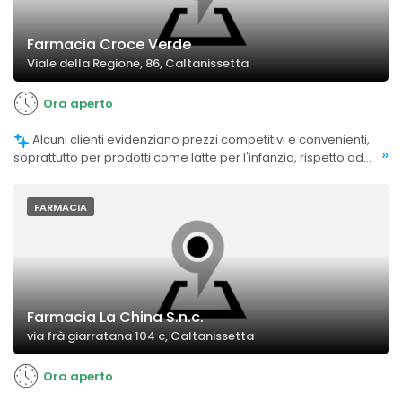
Farmacia Croce Verde
Viale della Regione, 86, Caltanissetta
Ora aperto
Alcuni clienti evidenziano prezzi competitivi e convenienti,
»
soprattutto per prodotti come latte per l'infanzia, rispetto ad
altre zone o negozi online.
FARMACIA
Farmacia La China S.n.c.
via frà giarratana 104 c, Caltanissetta
Ora aperto