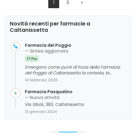
1
2
»
Novità recenti per farmacie a
Caltanissetta
Farmacia del Poggio
— Sintesi aggiornata
17 Pro
Emergono come punti di forza della Farmacia
del Poggio di Caltanissetta la cortesia, la
preparazione e la professionalità del personale,
14 febbraio 2026
oltre alla vasta disponibilità di prodotti e
preparazioni galeniche. La clientela apprezza
Farmacia Pasqualino
particolarmente l'attenzione e la gentilezza
— Nuova attività
dimostrata, che contribuiscono a creare un
Via Xiboli, 383, Caltanissetta
ambiente accogliente e di fiducia. Come area di
13 gennaio 2024
miglioramento, si segnala la difficoltà di
parcheggio, anche se questa criticità non
compromette l'esperienza complessiva positiva.
La farmacia si distingue per l'efficienza del