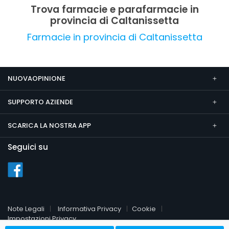
servizio e l'ampia gamma di servizi offerti,
Trova farmacie e parafarmacie in
risultando una scelta altamente raccomandata
provincia di Caltanissetta
nella zona.
Farmacie in provincia di Caltanissetta
NUOVAOPINIONE
SUPPORTO AZIENDE
SCARICA LA NOSTRA APP
Seguici su
Note Legali
Informativa Privacy
Cookie
Impostazioni Privacy