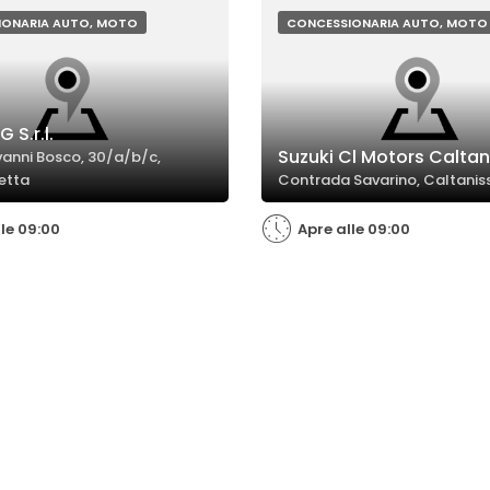
IONARIA AUTO, MOTO
CONCESSIONARIA AUTO, MOTO
 S.r.l.
Suzuki Cl Motors Caltan
ovanni Bosco, 30/a/b/c,
etta
Contrada Savarino, Caltanis
lle 09:00
Apre alle 09:00