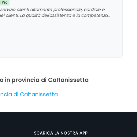
4 Pro
servizio clienti altamente professionale, cordiale e
i clienti. La qualità dell'assistenza e la competenza
ribuendo a un'esperienza di acquisto positiva e
esenta come un punto di riferimento affidabile nel
o in provincia di Caltanissetta
ncia di Caltanissetta
SCARICA LA NOSTRA APP