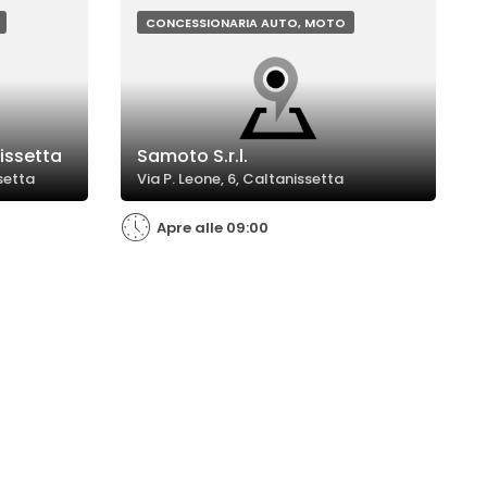
CONCESSIONARIA AUTO, MOTO
issetta
Samoto S.r.l.
setta
Via P. Leone, 6, Caltanissetta
Apre alle 09:00