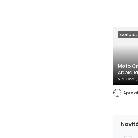
CONCESS
Moto Cr
Abbigli
Via Xiboli
Apre a
Novità