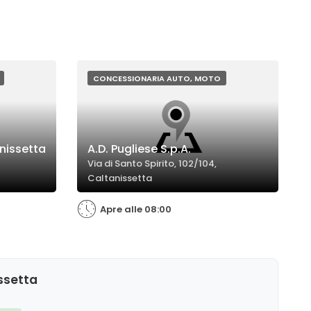
CONCESSIONARIA AUTO, MOTO
nissetta
A.D. Pugliese S.p.A.
Via di Santo Spirito, 102/104,
Caltanissetta
Apre alle 08:00
ssetta