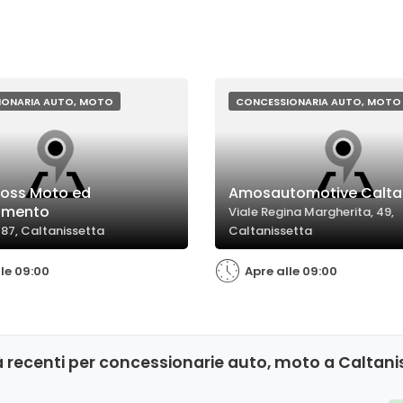
IONARIA AUTO, MOTO
CONCESSIONARIA AUTO, MOTO
oss Moto ed
Amosautomotive Calta
amento
Viale Regina Margherita, 49,
, 87, Caltanissetta
Caltanissetta
lle 09:00
Apre alle 09:00
 recenti per concessionarie auto, moto a Caltani