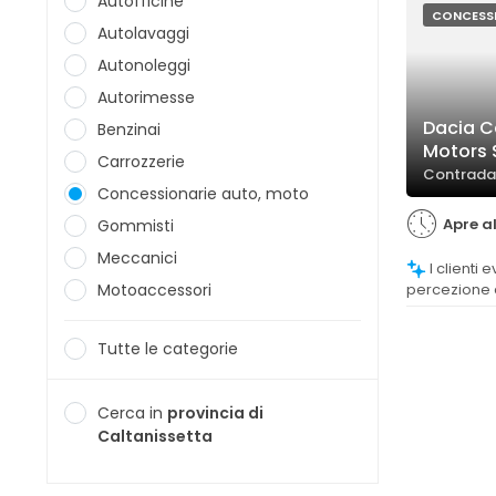
Autofficine
CONCESS
Autolavaggi
Autonoleggi
Autorimesse
Dacia C
Benzinai
Motors S
Carrozzerie
Contrada 
Concessionarie auto, moto
Apre a
Gommisti
Meccanici
I clienti evidenziano una forte
Motoaccessori
percezione d
competenza 
si distingue
Tutte le categorie
Cerca in
provincia di
Caltanissetta