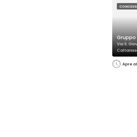
CONCESS
Gruppo G
Via S. Gi
Caltaniss
Apre a