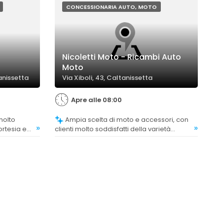
CONCESSIONARIA AUTO, MOTO
Nicoletti Moto - Ricambi Auto
Moto
tanissetta
Via Xiboli, 43, Caltanissetta
Apre alle 08:00
Ampia scelta di moto e accessori, con
»
»
rtesia e
clienti molto soddisfatti della varietà
na e
disponibile.
livello.