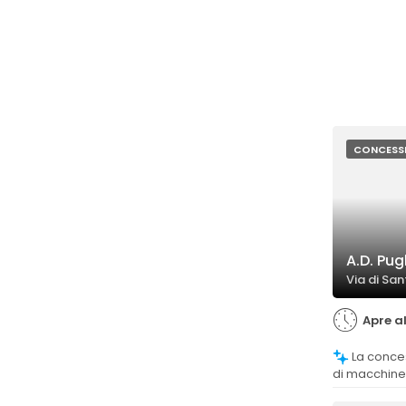
CONCESS
A.D. Pug
Via di San
Apre a
La concessionaria offre molte tipologie
di macchine
esigenze del