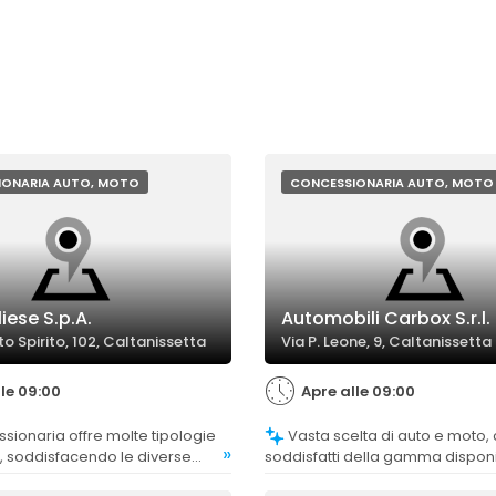
IONARIA AUTO, MOTO
CONCESSIONARIA AUTO, MOTO
liese S.p.A.
Automobili Carbox S.r.l.
to Spirito, 102, Caltanissetta
Via P. Leone, 9, Caltanissetta
lle 09:00
Apre alle 09:00
Vasta scelta di auto e moto, con clienti
»
, soddisfacendo le diverse
soddisfatti della gamma disponi
la clientela.