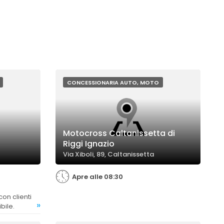
CONCESSIONARIA AUTO, MOTO
Motocross Caltanissetta di
Riggi Ignazio
Via Xiboli, 89, Caltanissetta
Apre alle 08:30
»
bile.