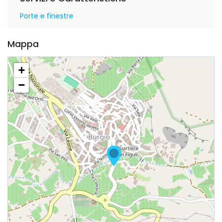
Porte e finestre
Mappa
+
−