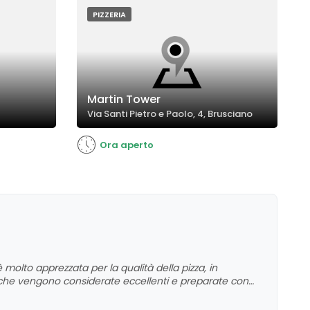
PIZZERIA
Martin Tower
Via Santi Pietro e Paolo, 4, Brusciano
Ora aperto
è molto apprezzata per la qualità della pizza, in
, che vengono considerate eccellenti e preparate con
'ambiente familiare e il personale gentile, anche se
spesso molto lunghi, che rappresentano un aspetto da