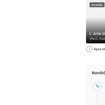
lievitati, e p
segnalati anc
PIZZERIA
bontà e sulla
L' Arte d
Via C. Cu
Apre al
Novità