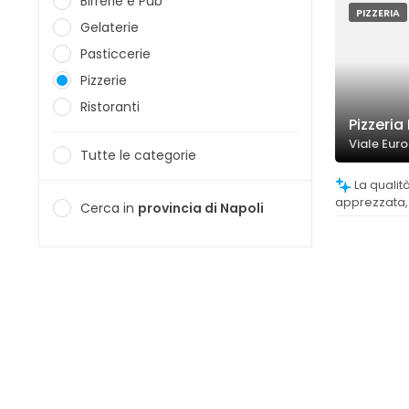
Birrerie e Pub
PIZZERIA
Gelaterie
Pasticcerie
Pizzerie
Ristoranti
Pizzeria 
Viale Euro
Tutte le categorie
La qualità della pizza è molto
apprezzata,
Cerca in
provincia di Napoli
ingredienti f