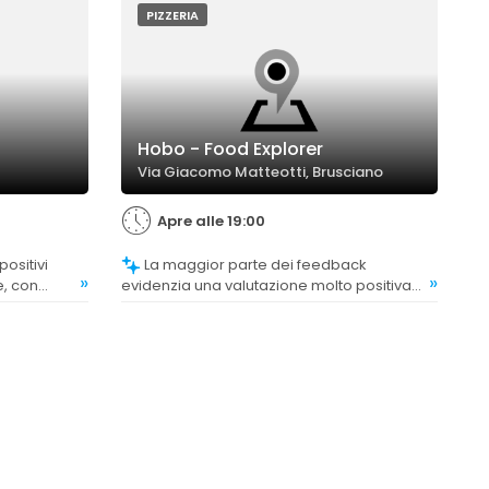
PIZZERIA
Hobo - Food Explorer
Via Giacomo Matteotti, Brusciano
Apre alle 19:00
La maggior parte dei feedback
»
»
e, con
evidenzia una valutazione molto positiva
dienti di
sulla qualità della pizza, con commenti che
croccanti.
sottolineano impasti leggeri, ingredienti di
alta qualità e gusti innovativi. Solo alcuni
riferiscono di lievi criticità riguardo alla
copertura delle pizze.