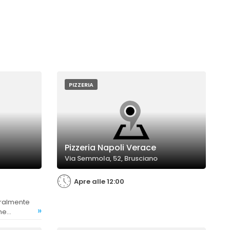
PIZZERIA
Pizzeria Napoli Verace
Via Semmola, 52, Brusciano
Apre alle 12:00
»
he
are come la