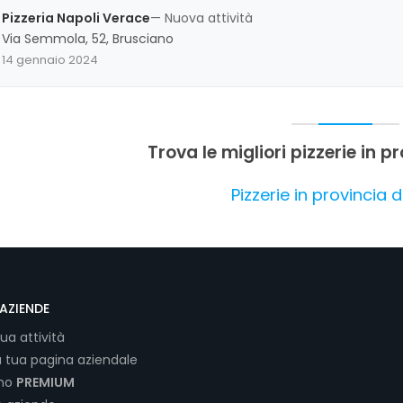
migliorare. Nel complesso, la valutazione complessiva è positiva,
Pizzeria Napoli Verace
— Nuova attività
la cordialità dello staff.
Via Semmola, 52, Brusciano
14 gennaio 2024
Trova le migliori pizzerie in p
Pizzerie in provincia d
AZIENDE
tua attività
a tua pagina aziendale
ano
PREMIUM