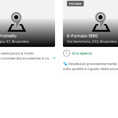
PIZZERIA
Fratiello
Il-Fornaio 1990
pa, 57, Brusciano
Via Semmola, 203, Brusciano
Ora aperto
»
 considerata eccellente e con
reschi.
Feedback prevalentemente positivi
sulla qualità e il gusto delle pizz
commenti che evidenziano ingre
qualità, impasti leggeri e pizze 