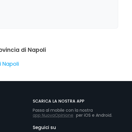
 con un forte apprezzamento per la qualità del cibo e
rovincia di Napoli
i Napoli
SCARICA LA NOSTRA APP
Passa al mobile con la nostra
app NuovaOpinione
per iOS e Android.
Seguici su