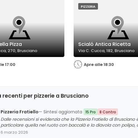
rodotti freschi. Sono stati
cottura.
he giudizi entusiasti sulla
PIZZERIA
 digeribilità delle pizze.
ella Pizza
Scialó Antica Ricetta
cca, 270, Brusciano
Via C. Cucca, 182, Brusciano
le 17:00
Apre alle 18:30
 recenti per pizzerie a Brusciano
Pizzeria Fratiello
— Sintesi aggiornata
15 Pro
8 Contro
Dalle recensioni si evidenzia che la Pizzeria Fratiello di Brusciano 
particolare quella nel ruoto con baccalà e la diavola con polipo
ingredienti freschi e impasti curati. La clientela valorizza anche l
6 marzo 2026
alcuni commenti segnalano criticità legate ai tempi di attesa, 