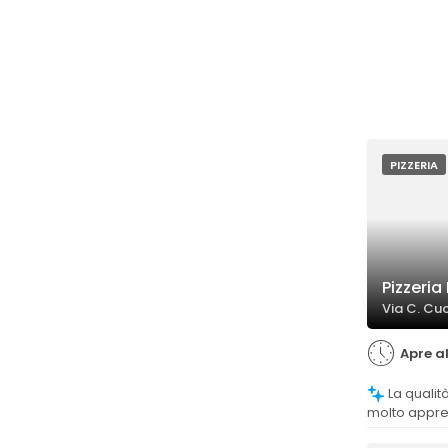
PIZZERIA
Pizzeria
Via C. Cuc
Apre al
La qualità delle pizze è generalmente
molto appre
su sapori aut