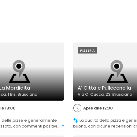
PIZZERIA
 La Mordidita
A' Città e Pullecenella
ca, 1 Bis, Brusciano
Via C. Cucca, 23, Brusciano
le 19:00
Apre alle 12:30
La qualità della pizza è generalmente
»
zzata, con commenti positivi
buona, con alcune recensioni c
entici, impasti soffici e ben
evidenziano aspetti da miglior