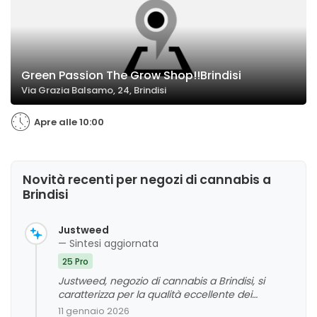
Green Passion The Grow Shop!!Brindisi
Via Grazia Balsamo, 24, Brindisi
Apre alle 10:00
Novità recenti per negozi di cannabis a
Brindisi
Justweed
— Sintesi aggiornata
25 Pro
Justweed, negozio di cannabis a Brindisi, si
caratterizza per la qualità eccellente dei
prodotti, la competenza e la cortesia del
11 gennaio 2026