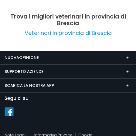
leggermente elevati. Nel complesso, l'attività
viene valutata molto positivamente, con alcuni
Trova i migliori veterinari in provincia di
spunti di miglioramento riguardo alla zona e ai
Brescia
prezzi.
Veterinari in provincia di Brescia
NUOVAOPINIONE
SUPPORTO AZIENDE
SCARICA LA NOSTRA APP
Seguici su
Note Legali
Informativa Privacy
Cookie