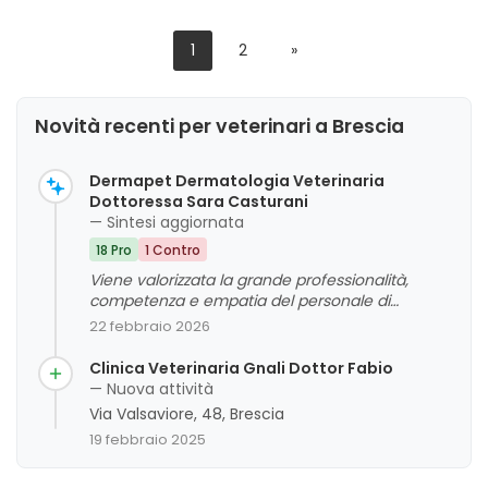
1
2
»
Novità recenti per veterinari a Brescia
Dermapet Dermatologia Veterinaria
Dottoressa Sara Casturani
— Sintesi aggiornata
18 Pro
1 Contro
Viene valorizzata la grande professionalità,
competenza e empatia del personale di
Dermapet Dermatologia Veterinaria di Brescia,
22 febbraio 2026
con particolare attenzione alle cure efficaci e
alla cura degli animali. La clinica viene descritta
Clinica Veterinaria Gnali Dottor Fabio
come un punto di riferimento affidabile, capace
— Nuova attività
di risolvere problematiche dermatologiche
Via Valsaviore, 48, Brescia
complesse con successo. I clienti apprezzano
19 febbraio 2025
anche la disponibilità e la cortesia dello staff,
anche in situazioni di emergenza, anche se
viene menzionata una percezione di costi