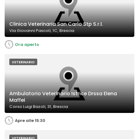
Clinica Veterinaria San Carlo Stp S.r.l.
Via Giovanni Pascoli, 1C, Brescia
Ora aperto
VETERINARIO
Ambulatorio Veterinario Istrice Drssa Elena
Maffei
Corso Luigi Bazoli, 31, Brescia
Apre alle 15:30
VETERINARIO