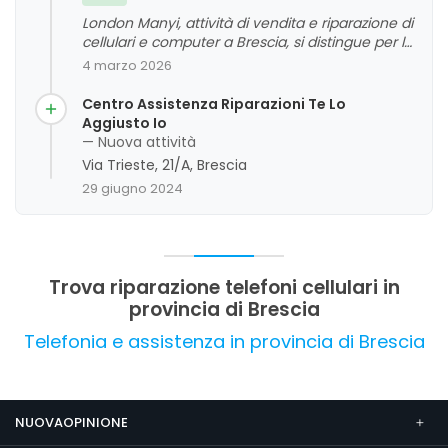
London Manyi, attività di vendita e riparazione di
cellulari e computer a Brescia, si distingue per la
competenza tecnica e la disponibilità del
4 marzo 2026
personale, che si traduce in interventi rapidi e di
qualità. La clientela apprezza la professionalità,
Centro Assistenza Riparazioni Te Lo
la cortesia e l'efficienza del servizio, oltre alla
Aggiusto Io
facilità di accesso e alle occasioni di acquisto di
— Nuova attività
dispositivi usati. L'opinione complessiva è molto
Via Trieste, 21/A, Brescia
positiva, con un forte valore aggiunto
29 giugno 2024
rappresentato dalla rapidità e dalla competenza
dello staff.
Trova riparazione telefoni cellulari in
provincia di Brescia
Telefonia e assistenza in provincia di Brescia
NUOVAOPINIONE