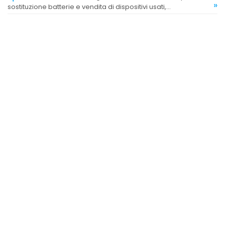
»
sostituzione batterie e vendita di dispositivi usati,
soddisfacendo diverse esigenze della clientela.