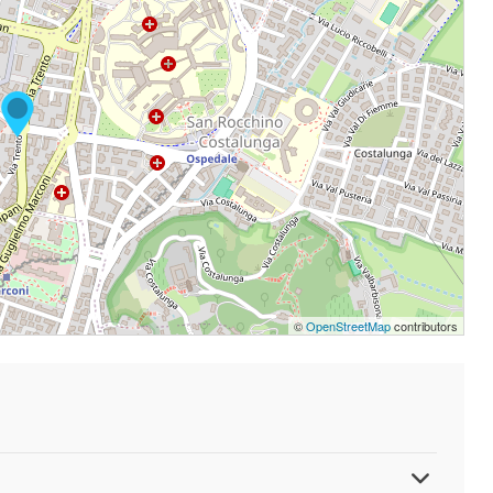
©
OpenStreetMap
contributors