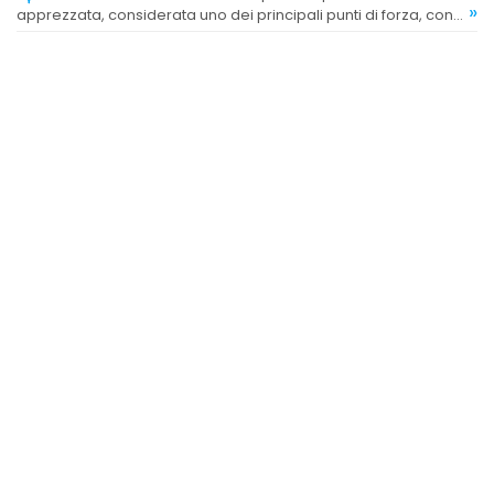
»
apprezzata, considerata uno dei principali punti di forza, con
commenti ricorrenti sulla qualità e sulla cura nella selezione.