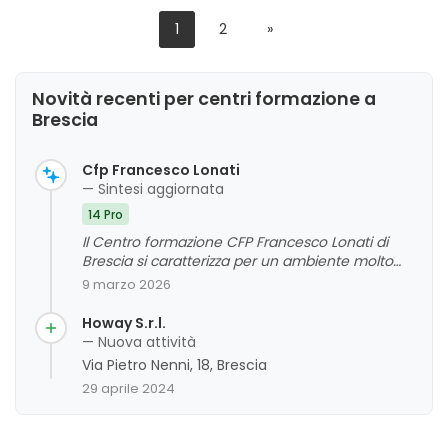
1
2
»
Novità recenti per centri formazione a
Brescia
Cfp Francesco Lonati
— Sintesi aggiornata
14 Pro
Il Centro formazione CFP Francesco Lonati di
Brescia si caratterizza per un ambiente molto
curato, moderno e accogliente, con un
9 marzo 2026
personale docente altamente preparato e
disponibile. I clienti esprimono un giudizio
Howay S.r.l.
complessivo positivo, evidenziando l'attenzione
— Nuova attività
all'inclusione e il supporto offerto agli studenti,
Via Pietro Nenni, 18, Brescia
anche in presenza di bisogni specifici. La
29 aprile 2024
struttura e l'organizzazione sembrano
rispondere alle aspettative, contribuendo a
un'esperienza formativa stimolante e