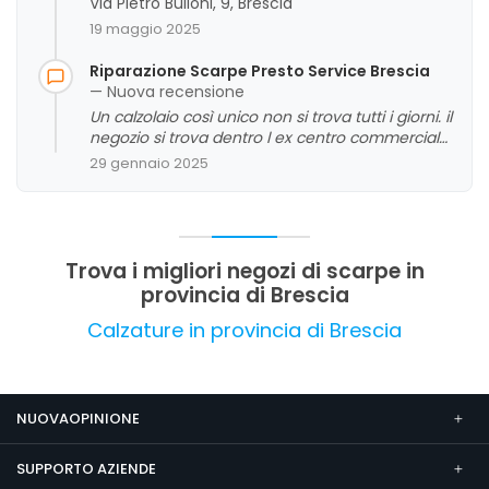
Via Pietro Bulloni, 9, Brescia
di consegna rapidi e soddisfazione generale
19 maggio 2025
riguardo alla qualità dei prodotti. Non emergono
criticità significative, rendendo l'esperienza
Riparazione Scarpe Presto Service Brescia
complessiva positiva e affidabile.
— Nuova recensione
Un calzolaio così unico non si trova tutti i giorni. il
negozio si trova dentro l ex centro commerciale.
Personalmente la gentilezza,la passione e la
29 gennaio 2025
pazienza che quest uomo ha avuto è
ammirevole. Ha saputo ascoltarmi e
tranquillizzarmi e soprattutto sistemarmi un paio
di scarpe a me care trattandomi come se fossi
di famiglia. Consigliato con il cuore.
Trova i migliori negozi di scarpe in
provincia di Brescia
Calzature in provincia di Brescia
NUOVAOPINIONE
SUPPORTO AZIENDE