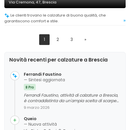
Via Cremona, 47, Brescia
Le clienti trovano le calzature di buona qualità, che
»
garantiscono comfort e stile.
1
2
3
»
Novità recenti per calzature a Brescia
Ferrandi Faustino
— Sintesi aggiornata
8 Pro
Ferrandi Faustino, attività di calzature a Brescia,
è contraddistinta da un'ampia scelta di scarpe
di qualità e di tendenza, accompagnata da un
9 marzo 2026
servizio clienti cortese e professionale. La
clientela apprezza la gentilezza dello staff, la
Queio
varietà di modelli e l'ottimo rapporto qualità-
— Nuova attività
prezzo. Le recensioni evidenziano inoltre tempi