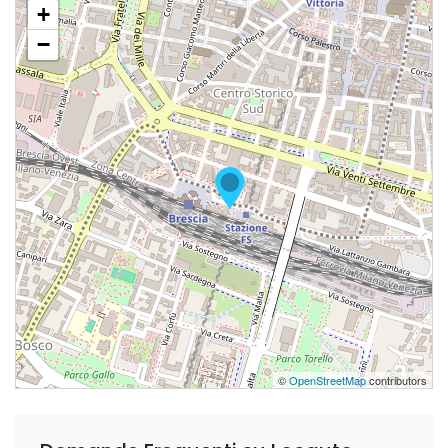
+
−
©
OpenStreetMap
contributors